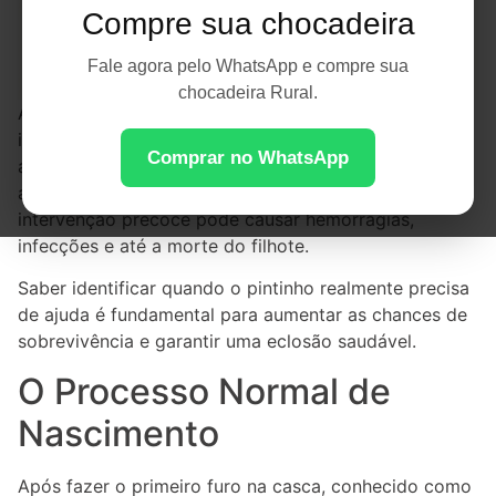
Compre sua chocadeira
Fale agora pelo WhatsApp e compre sua
chocadeira Rural.
A eclosão é uma das etapas mais delicadas da
incubação artificial. Muitos criadores ficam ansiosos
Comprar no WhatsApp
ao ver um pintinho demorando para sair do ovo e
acabam ajudando antes da hora. No entanto, uma
intervenção precoce pode causar hemorragias,
infecções e até a morte do filhote.
Saber identificar quando o pintinho realmente precisa
de ajuda é fundamental para aumentar as chances de
sobrevivência e garantir uma eclosão saudável.
O Processo Normal de
Nascimento
Após fazer o primeiro furo na casca, conhecido como