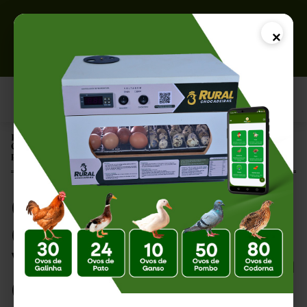
×
Página Inicial |
Quantas Vezes os Ovos Devem Ser Virados por Dia? Guia Completo
para uma Incubação de Sucesso
Quantas Vezes os
Ovos Devem Ser
Virados por Dia? Guia
Completo para uma