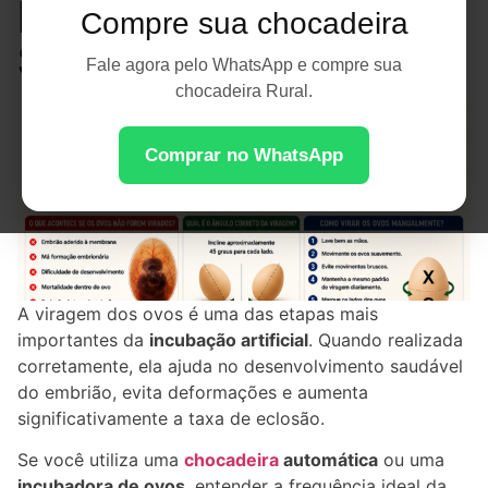
Incubação de
Compre sua chocadeira
Sucesso
Fale agora pelo WhatsApp e compre sua
chocadeira Rural.
Comprar no WhatsApp
A viragem dos ovos é uma das etapas mais
importantes da
incubação artificial
. Quando realizada
corretamente, ela ajuda no desenvolvimento saudável
do embrião, evita deformações e aumenta
significativamente a taxa de eclosão.
Se você utiliza uma
chocadeira
automática
ou uma
incubadora de ovos
, entender a frequência ideal da