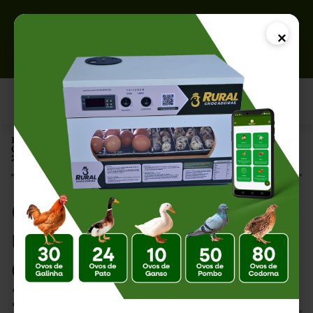
×
Página Inicial |
Quanto Custa Montar um Incubatório? Guia de Investimento em
2026
Quanto Custa Montar
um Incubatório? Guia
de Investimento em
2026