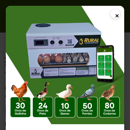
×
Página Inicial |
Quanto Lucrar Vendendo Pintinhos? Descubra o Potencial desse
Negócio em 2026
Quanto Lucrar
Vendendo Pintinhos?
Descubra o Potencial
desse Negócio em