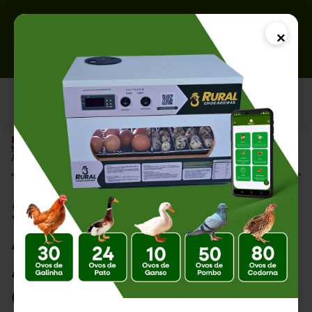
×
Página Inicial |
SEO para Blog de Avicultura: Como Atrair Mais Visitantes e
Aumentar suas Vendas
SEO para Blog de
Avicultura: Como
Atrair Mais Visitantes
e Aumentar suas