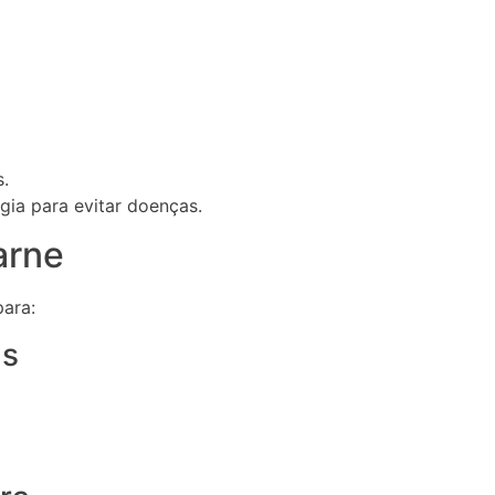
s.
gia para evitar doenças.
arne
para:
as