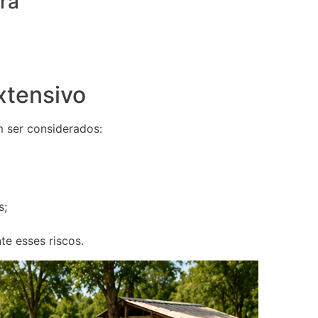
ra
xtensivo
 ser considerados:
s;
e esses riscos.