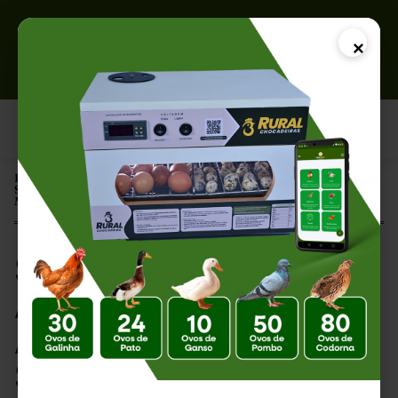
×
Página Inicial |
Sistemas Agroecológicos para Avicultura: Produção Sustentável e
Mais Rentável
Sistemas
Agroecológicos para
Avicultura: Produção
Sustentável e Mais