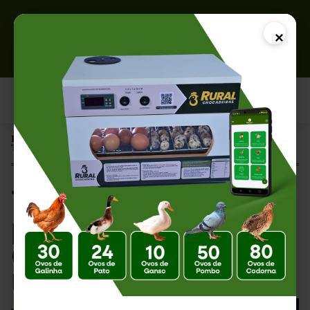
×
Página Inicial |
Termostato Digital para Chocadeira: Como Escolher e Usar
Termostato Digital
para Chocadeira:
Como Escolher e
Usar