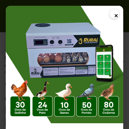
×
Página Inicial |
Termostato para Chocadeira: Como Funciona e Qual a Importância
na Incubação Artificial
Termostato para
Chocadeira: Como
Funciona e Qual a
Importância na