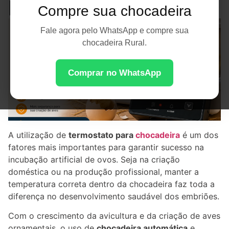
Incubação Artificial
Compre sua chocadeira
Fale agora pelo WhatsApp e compre sua
chocadeira Rural.
Comprar no WhatsApp
A utilização de
termostato para
chocadeira
é um dos
fatores mais importantes para garantir sucesso na
incubação artificial de ovos. Seja na criação
doméstica ou na produção profissional, manter a
temperatura correta dentro da chocadeira faz toda a
diferença no desenvolvimento saudável dos embriões.
Com o crescimento da avicultura e da criação de aves
ornamentais, o uso de
chocadeira automática
e