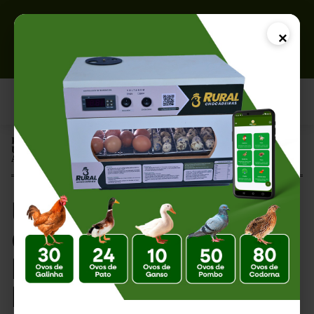
×
Página Inicial |
Umidade na Chocadeira: Qual a Importância na Incubação
Artificial de Ovos?
Umidade na
Chocadeira: Qual a
Importância na
Incubação Artificial