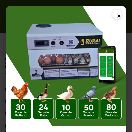
×
Página Inicial |
Chocadeira Brood Gold 120 Preço: Guia Completo de Compra e
Uso
Chocadeira Brood
Gold 120 Preço: Guia
Completo de Compra
e Uso