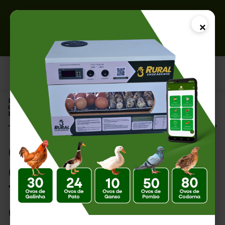
×
Página Inicial |
Chocadeira Feita de Geladeira: Transforme sua Geladeira em uma
Incubadora
Chocadeira Feita de
Geladeira:
Transforme sua
Geladeira em uma