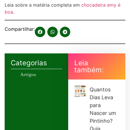
Leia sobre a matéria completa em
chocadeira emy é
boa
.
Compartilhar:
Categorias
Leia
também:
Artigos
Quantos
Dias Leva
para
Nascer um
Pintinho?
Guia