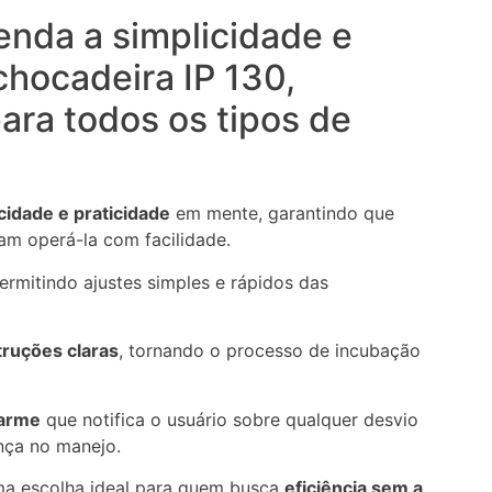
enda a simplicidade e
chocadeira IP 130,
ara todos os tipos de
cidade e praticidade
em mente, garantindo que
m operá-la com facilidade.
permitindo ajustes simples e rápidos das
truções claras
, tornando o processo de incubação
larme
que notifica o usuário sobre qualquer desvio
nça no manejo.
uma escolha ideal para quem busca
eficiência sem a