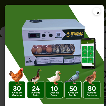
×
PÁGINA INICI
Página Inicial |
Chocadeira IP 130: A Re
Chocadeira IP 130
Incubação de Ov