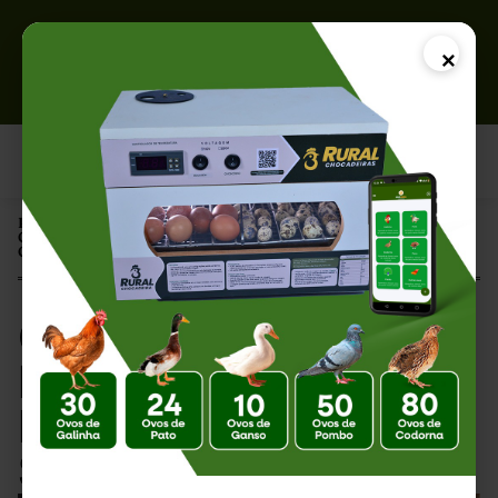
×
Página Inicial |
Chocadeira para Pintinho: Escolha a Melhor Opção para Sua
Criação
Chocadeira para
Pintinho: Escolha a
Melhor Opção para
Sua Criação