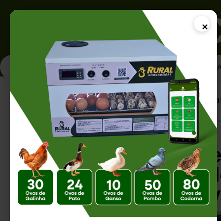
×
PÁGINA INICI
Página Inicial |
Como Fazer Planejamento
Como Fazer Plane
Rural: Guia Compl
sua Criação de A