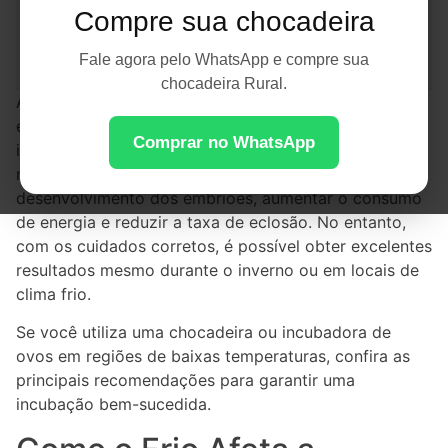
Compre sua chocadeira
Fale agora pelo WhatsApp e compre sua
chocadeira Rural.
A incubação artificial em regiões frias exige atenção
especial ao ambiente onde a
chocadeira
está
Comprar no WhatsApp
instalada. Baixas temperaturas podem dificultar a
manutenção do calor necessário para o
desenvolvimento dos embriões, aumentar o consumo
de energia e reduzir a taxa de eclosão. No entanto,
com os cuidados corretos, é possível obter excelentes
resultados mesmo durante o inverno ou em locais de
clima frio.
Se você utiliza uma chocadeira ou incubadora de
ovos em regiões de baixas temperaturas, confira as
principais recomendações para garantir uma
incubação bem-sucedida.