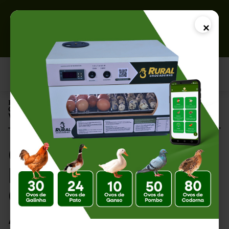
×
Página Inicial |
Como Produzir Frangos Premium: Guia Completo para Agregar
Valor à sua Criação
Como Produzir
Frangos Premium:
Guia Completo para
Agregar Valor à sua