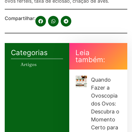
ovos férteis, taxa de eclosão, criação de aves.
Compartilhar:
Categorias
Leia
também:
Artigos
Quando
Fazer a
Ovoscopia
dos Ovos:
Descubra o
Momento
Certo para