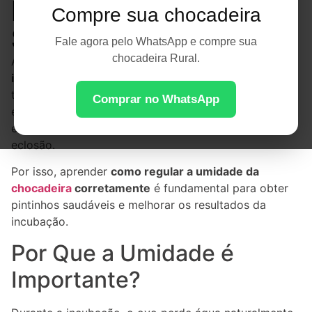
Incubação de
Compre sua chocadeira
Sucesso
Fale agora pelo WhatsApp e compre sua
chocadeira Rural.
A umidade é um dos fatores mais importantes da
incubação artificial
, ficando atrás apenas da
temperatura. Quando está muito baixa ou muito alta,
Comprar no WhatsApp
ela pode comprometer o desenvolvimento dos
embriões e reduzir significativamente a taxa de
eclosão.
Por isso, aprender
como regular a umidade da
chocadeira
corretamente
é fundamental para obter
pintinhos saudáveis e melhorar os resultados da
incubação.
Por Que a Umidade é
Importante?