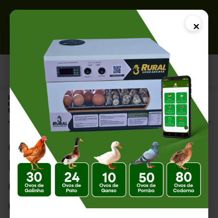
×
Página Inicial |
Como Regular a Umidade da Chocadeira: Guia Completo para uma
Incubação de Sucesso
Como Regular a
Umidade da
Chocadeira: Guia
Completo para uma