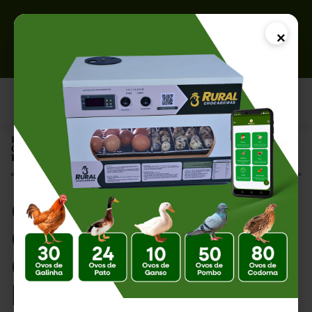
×
Página Inicial |
Criação Orgânica de Galinhas: Guia Completo para Produzir de
Forma Natural e Sustentável
Criação Orgânica de
Galinhas: Guia
Completo para
Produzir de Forma