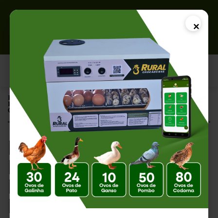
×
Página Inicial |
Fatores que Diminuem a Produção de Ovos: Principais Causas e
Como Evitá-las em 2026
Fatores que
Diminuem a
Produção de Ovos:
Principais Causas e