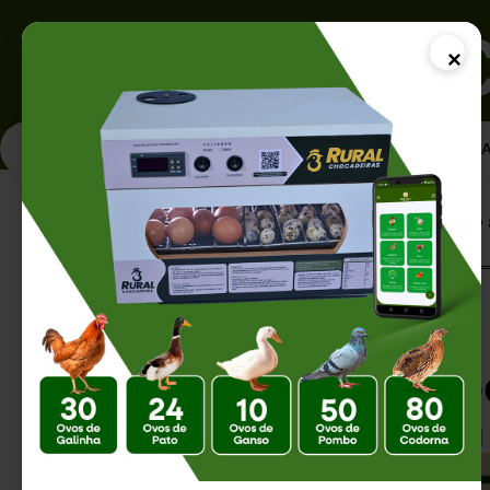
×
PÁGINA INICI
Página Inicial |
Galinha de Corte: Como 
Galinha de Corte
Artificial e as Ch
Revolucionaram a 