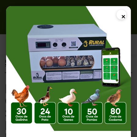
×
Página Inicial |
Nobreak para Chocadeira: Segurança e Eficiência no Incubatório
Nobreak para
Chocadeira:
Segurança e
Eficiência no