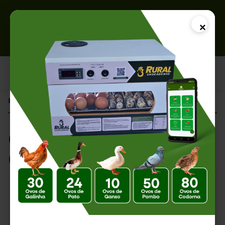
×
Página Inicial |
Ovos Férteis pelos Correios: Funciona?
Ovos Férteis pelos
Correios: Funciona?