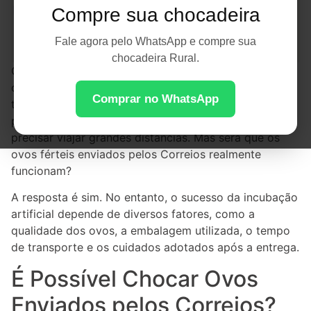
Compre sua chocadeira
Fale agora pelo WhatsApp e compre sua
chocadeira Rural.
Comprar ovos férteis pelos Correios é uma prática
cada vez mais comum entre criadores de aves em
Comprar no WhatsApp
todo o Brasil. Graças à facilidade de envio, muitos
produtores conseguem adquirir raças específicas sem
precisar viajar grandes distâncias. Mas será que os
ovos férteis enviados pelos Correios realmente
funcionam?
A resposta é sim. No entanto, o sucesso da incubação
artificial depende de diversos fatores, como a
qualidade dos ovos, a embalagem utilizada, o tempo
de transporte e os cuidados adotados após a entrega.
É Possível Chocar Ovos
Enviados pelos Correios?