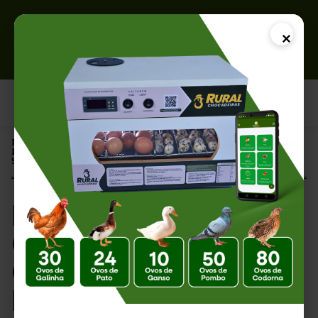
×
Página Inicial |
Pintinhos na Chocadeira: Como Garantir um Desenvolvimento
Saudável
Pintinhos na
Chocadeira: Como
Garantir um
Desenvolvimento