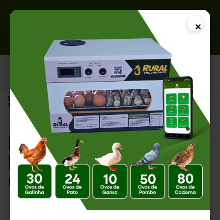
×
Página Inicial |
Por Que Alguns Ovos Explodem Dentro da Chocadeira?
Por Que Alguns Ovos
Explodem Dentro da
Chocadeira?