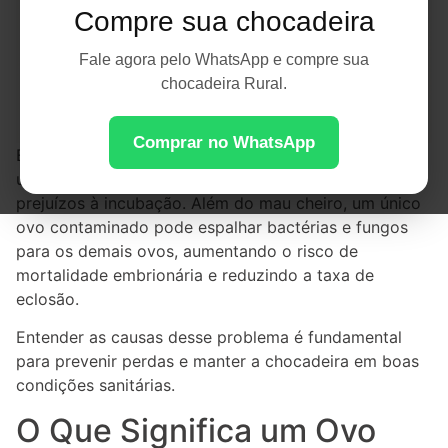
Compre sua chocadeira
Fale agora pelo WhatsApp e compre sua
chocadeira Rural.
Comprar no WhatsApp
Encontrar um ovo explodido dentro da
chocadeira
é
uma situação desagradável e que pode causar sérios
prejuízos à incubação. Além do mau cheiro, um único
ovo contaminado pode espalhar bactérias e fungos
para os demais ovos, aumentando o risco de
mortalidade embrionária e reduzindo a taxa de
eclosão.
Entender as causas desse problema é fundamental
para prevenir perdas e manter a chocadeira em boas
condições sanitárias.
O Que Significa um Ovo