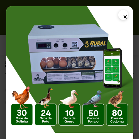
×
Página Inicial |
Chocadeira Ovo: Guia Completo para Escolher o Melhor Modelo
Chocadeira Ovo:
Guia Completo para
Escolher o Melhor
Modelo