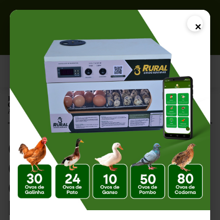
×
Página Inicial |
Criação de Galinhas Caipiras: Guia Completo sobre Incubação
Artificial e Chocadeiras
Criação de Galinhas
Caipiras: Guia
Completo sobre
Incubação Artificial e