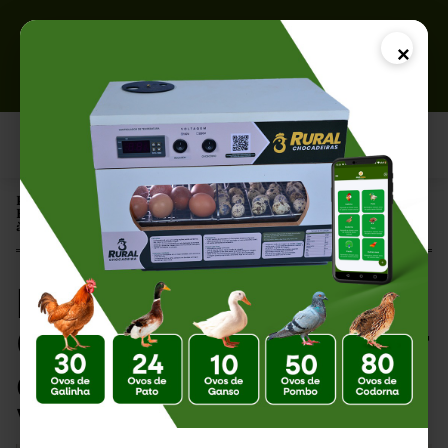
×
Página Inicial |
Embalagem para Ovos: Como Proteger o Produto e Agregar Valor
à Produção
Embalagem para
Ovos: Como Proteger
o Produto e Agregar
Valor à Produção