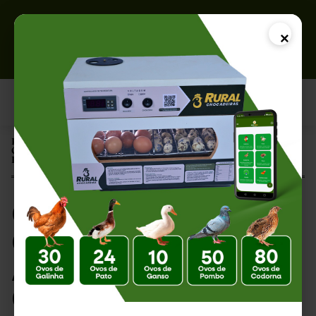
×
Página Inicial |
Quanto Investir para Começar na Avicultura? Guia Completo para
Iniciantes em 2026
Quanto Investir para
Começar na
Avicultura? Guia
Completo para